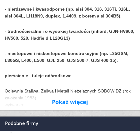
- nierdzewne i kwasodporne (np. aisi 304, 316, 316Ti, 316L,
aisi 304L, LH18N9, duplex, 1.4409, z borem aisi 304B5),
- trudnościeralne i o wysokiej twardości (nihard, GJN-HV600,
HV500, 520, Hadfield L120G13)
- niestopowe i niskostopowe konstrukcyjne (np. L35GSM,
L30GS, L400, L500, GJL 250, GJS 500-7, GJS 400-15).
pierścienie i tuleje odśrodkowe
Odlewnia Staliwa, Żeliwa i Metali Nieżelaznych SOBOWIDZ (rok
założenia 1983)
Pokaż więcej
wytwarza:
odlewy staliwne, żeliwne,
Podobne firmy
odlewy niklowe, kobaltowe, tytanowe,