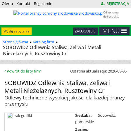
Oferta
Kontakt
Regulamin
REJESTRACJA
Od kontaktu
do kontraktu
MENU
Wyślij zapytanie
ZALOGUJ SIĘ
Strona główna
Katalog firm
SOBOWIDZ Odlewnia Staliwa, Żeliwa i Metali
Nieżelaznych. Rusztowiny Cr
Powrót do listy firm
Ostatnia aktualizacja: 2026-08-05
SOBOWIDZ Odlewnia Staliwa, Żeliwa i
Metali Nieżelaznych. Rusztowiny Cr
Odlewy techniczne wysokiej jakości dla każdej branży
przemysłu
Siedziba:
Sobowidz,
pomorskie
Zasięg: