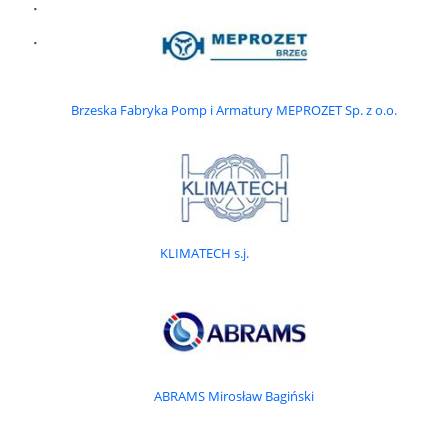
odlewy brązowe, mosiężne,
odlewy aluminiowe, ołowiane, cynkowe, ZnAl, cynowe
- produkcja seryjna i jednostkowa,
Brzeska Fabryka Pomp i Armatury MEPROZET Sp. z o.o.
ponad 40 lat doświadczeń na rynku odlewniczym (od 1983
roku)
przykładowe wyroby
: korpusy pomp i przekładni, kolektory np.
wydechowe, wlotowe, łopatki wentylatorów i turbin, koła
KLIMATECH s.j.
łańcuchowe, koła pasowe, koła zębate, koła trakowe, wałki, pręty,
płaskowniki, tuleje, rury grubościenne, kolana, pierścienie, bloki
silnikowe, ślimaki, ślimacznice, wirniki pomp, ruszty, ruszta ; stopy
trudnościeralne, nierdzewne, kwasoodporne, odlewy stalowe
żaroodporne i żarowytrzymałe; ruszty mechaniczne, rusztowiny,
zawory, pompy.
ABRAMS Mirosław Bagiński
odlewnia metali nieżelaznych :
odlewnia aluminium, odlewnia brązu, odlewnia mosiądzu,