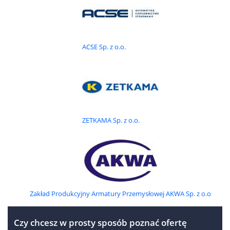
odlewnia ołowiu, odlewnia cynku, odlewy piaskowe
w masach chemoutwardzalnych i w masach bentonitowych,
odlewy kokilowe i ciśnieniowe,
ACSE Sp. z o.o.
staliwo : AISI 316, 316L, 316Ti, 304, 304L, CF8M, CF8, CF3,
CF3M,
1.4031 (X38Cr13), 1.4301 (X5CrNi1810) DIN 17440,
1.4308 (G-X6CrNi189), 1.4313 (G-X5CrNi13 4) DIN 17445,
1.4340 (G-X40CrNi27 4) SEW410,
1.4408 (G-X6CrNiMo18 10), 1.4410 (G-X10CrNiMo18 9),
ZETKAMA Sp. z o.o.
1.4853 (X10CrNiMoNb18 12) DIN 17445,
1.4542 (X5CrNiCuNb17 4) DIN 17440,
1.4729 (G-X40CrSi13) DIN 17465,
nierdzewne LH14, LH17N2, LH18N9, 0H18N9, LH18N10M2,
LH18N10, L0H18N10M2, L0H22N24M4TCu PN-86/H83158,
G43200 AISI 4320,
CF8M ASTM (A351),
Zakład Produkcyjny Armatury Przemysłowej AKWA Sp. z o.o
SS-stal 2343-12 SS 142343,
304C15, 316C16, 317C16 wg BS 3100 i wiele innych
Czy chcesz w prosty sposób poznać ofertę