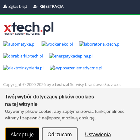
Zgłoś błąd
REJESTRACJA
Copyright © 2000-2026 by
xtech.pl
Serwisy branżowe Sp. z o.o.
Wszelkie prawa zastrzeżone. Ver. 1.78.0.8114
Created by:
it.xtech.pl - Software House dla MŚP
Twój wybór dotyczący plików cookies
na tej witrynie
Używamy plików cookie, aby zoptymalizować funkcjonalność
witryny i zapewnić najlepszą możliwą obsługę.
Akceptuję
Odrzucam
Ustawienia