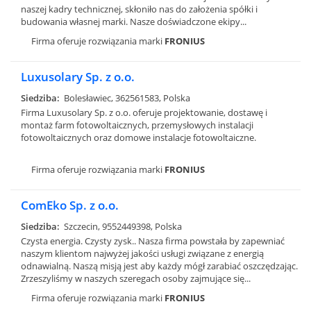
naszej kadry technicznej, skłoniło nas do założenia spółki i
budowania własnej marki. Nasze doświadczone ekipy...
Firma oferuje rozwiązania marki
FRONIUS
Luxusolary Sp. z o.o.
Siedziba:
Bolesławiec, 362561583, Polska
Firma Luxusolary Sp. z o.o. oferuje projektowanie, dostawę i
montaż farm fotowoltaicznych, przemysłowych instalacji
fotowoltaicznych oraz domowe instalacje fotowoltaiczne.
Firma oferuje rozwiązania marki
FRONIUS
ComEko Sp. z o.o.
Siedziba:
Szczecin, 9552449398, Polska
Czysta energia. Czysty zysk.. Nasza firma powstała by zapewniać
naszym klientom najwyżej jakości usługi związane z energią
odnawialną. Naszą misją jest aby każdy mógł zarabiać oszczędzając.
Zrzeszyliśmy w naszych szeregach osoby zajmujące się...
Firma oferuje rozwiązania marki
FRONIUS