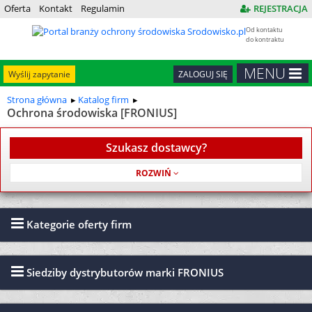
Oferta
Kontakt
Regulamin
REJESTRACJA
Od kontaktu
do kontraktu
MENU
Wyślij zapytanie
ZALOGUJ SIĘ
Strona główna
Katalog firm
Ochrona środowiska [FRONIUS]
Szukasz dostawcy?
Usługa jest bezpłatna
Kategorie oferty firm
Siedziby dystrybutorów marki FRONIUS