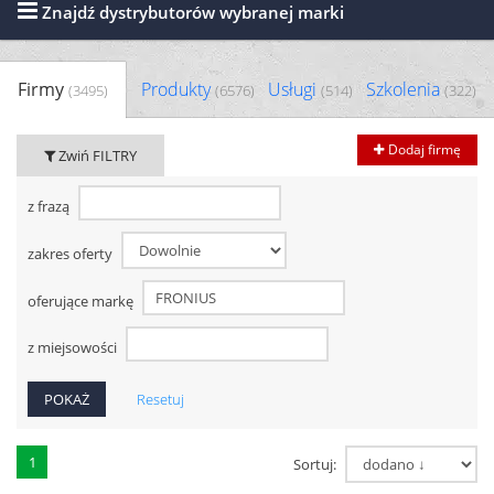
Znajdź dystrybutorów wybranej marki
Firmy
Produkty
Usługi
Szkolenia
(3495)
(6576)
(514)
(322)
Dodaj firmę
Zwiń FILTRY
z frazą
zakres oferty
oferujące markę
z miejsowości
Resetuj
1
Sortuj: