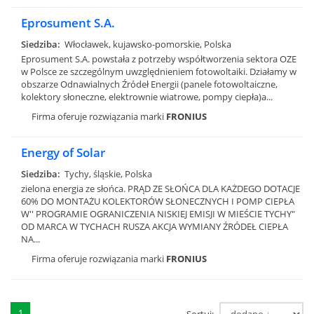
Eprosument S.A.
Siedziba:
Włocławek, kujawsko-pomorskie, Polska
Eprosument S.A. powstała z potrzeby współtworzenia sektora OZE
w Polsce ze szczególnym uwzględnieniem fotowoltaiki. Działamy w
obszarze Odnawialnych Źródeł Energii (panele fotowoltaiczne,
kolektory słoneczne, elektrownie wiatrowe, pompy ciepła)a...
Firma oferuje rozwiązania marki
FRONIUS
Energy of Solar
Siedziba:
Tychy, śląskie, Polska
zielona energia ze słońca. PRĄD ZE SŁOŃCA DLA KAŻDEGO DOTACJE
60% DO MONTAŻU KOLEKTORÓW SŁONECZNYCH I POMP CIEPŁA
W'' PROGRAMIE OGRANICZENIA NISKIEJ EMISJI W MIEŚCIE TYCHY"
OD MARCA W TYCHACH RUSZA AKCJA WYMIANY ŹRÓDEŁ CIEPŁA
NA...
Firma oferuje rozwiązania marki
FRONIUS
1