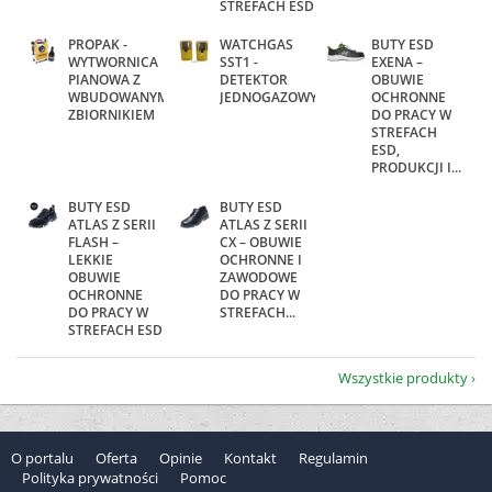
STREFACH ESD
PROPAK -
WATCHGAS
BUTY ESD
WYTWORNICA
SST1 -
EXENA –
PIANOWA Z
DETEKTOR
OBUWIE
WBUDOWANYM
JEDNOGAZOWY
OCHRONNE
ZBIORNIKIEM
DO PRACY W
STREFACH
ESD,
PRODUKCJI I...
BUTY ESD
BUTY ESD
ATLAS Z SERII
ATLAS Z SERII
FLASH –
CX – OBUWIE
LEKKIE
OCHRONNE I
OBUWIE
ZAWODOWE
OCHRONNE
DO PRACY W
DO PRACY W
STREFACH...
STREFACH ESD
Wszystkie produkty
O portalu
Oferta
Opinie
Kontakt
Regulamin
Polityka prywatności
Pomoc