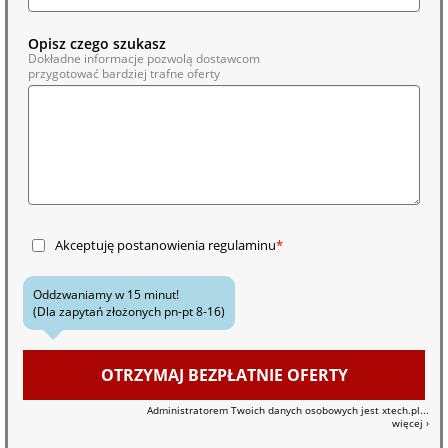
Opisz czego szukasz
Dokładne informacje pozwolą dostawcom
przygotować bardziej trafne oferty
Akceptuję postanowienia
regulaminu
Oddzwaniamy w 15 minut!
(Dla zapytań złożonych pn-pt 8-16)
OTRZYMAJ BEZPŁATNIE OFERTY
Administratorem Twoich danych osobowych jest xtech.pl
...
więcej ›