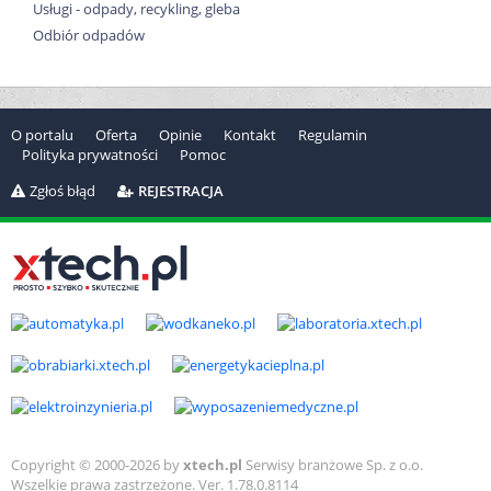
Usługi - odpady, recykling, gleba
Odbiór odpadów
O portalu
Oferta
Opinie
Kontakt
Regulamin
Polityka prywatności
Pomoc
Zgłoś błąd
REJESTRACJA
Copyright © 2000-2026 by
xtech.pl
Serwisy branżowe Sp. z o.o.
Wszelkie prawa zastrzeżone. Ver. 1.78.0.8114