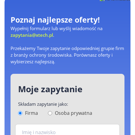
Poznaj najlepsze oferty!
Wypełnij formularz lub wyślij wiadomość na
zapytania@xtech.pl
.
Przekażemy Twoje zapytanie odpowiedniej grupie firm
z branży ochrony środowiska. Porównasz oferty i
wybierzesz najlepszą.
Moje zapytanie
Składam zapytanie jako:
Firma
Osoba prywatna
Imię i nazwisko