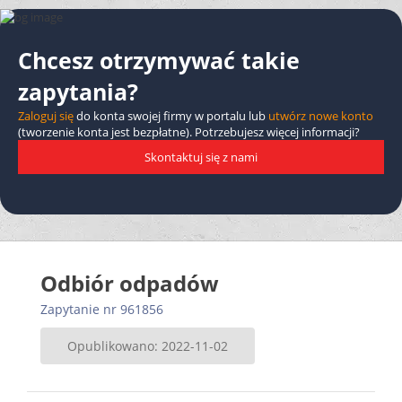
Chcesz otrzymywać takie
zapytania?
Zaloguj się
do konta swojej firmy w portalu lub
utwórz nowe konto
(tworzenie konta jest bezpłatne). Potrzebujesz więcej informacji?
Skontaktuj się z nami
Odbiór odpadów
Zapytanie nr 961856
Opublikowano: 2022-11-02