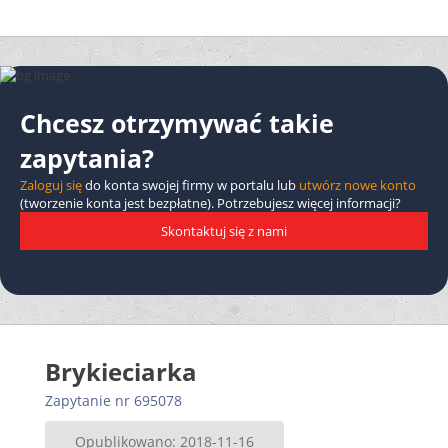
Chcesz otrzymywać takie
zapytania?
Zaloguj się
do konta swojej firmy w portalu lub
utwórz nowe konto
(tworzenie konta jest bezpłatne). Potrzebujesz więcej informacji?
Skontaktuj się z nami
Brykieciarka
Zapytanie nr 695078
Opublikowano: 2018-11-16