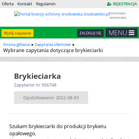
Oferta
Kontakt
Regulamin
REJESTRACJA
Od kontaktu
do kontraktu
MENU
Wyślij zapytanie
ZALOGUJ SIĘ
Strona główna
Zapytania ofertowe
Wybrane zapytania dotyczące brykieciarki
Brykieciarka
Zapytanie nr 956748
Opublikowano: 2022-08-03
Szukam brykieciarki do produkcji brykietu
opałowego.