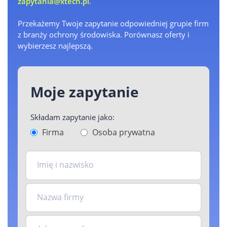
zapytania@xtech.pl
.
Przekażemy Twoje zapytanie odpowiedniej grupie firm
z branży ochrony środowiska. Porównasz oferty i
wybierzesz najlepszą.
Moje zapytanie
Składam zapytanie jako:
Firma
Osoba prywatna
Imię i nazwisko
Nazwa firmy