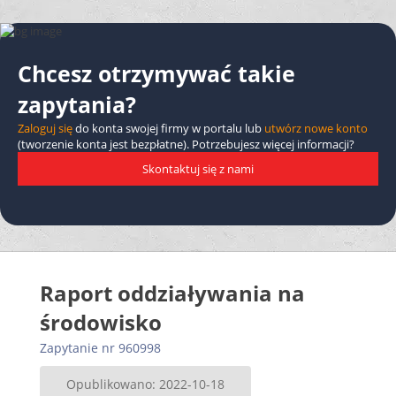
Chcesz otrzymywać takie
zapytania?
Zaloguj się
do konta swojej firmy w portalu lub
utwórz nowe konto
(tworzenie konta jest bezpłatne). Potrzebujesz więcej informacji?
Skontaktuj się z nami
Raport oddziaływania na
środowisko
Zapytanie nr 960998
Opublikowano: 2022-10-18