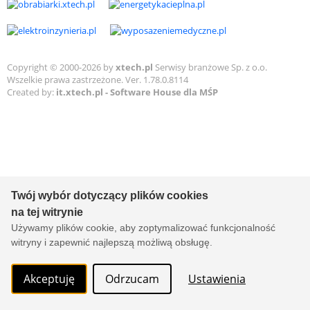
Copyright © 2000-2026 by
xtech.pl
Serwisy branżowe Sp. z o.o.
Wszelkie prawa zastrzeżone. Ver. 1.78.0.8114
Created by:
it.xtech.pl - Software House dla MŚP
Twój wybór dotyczący plików cookies
na tej witrynie
Używamy plików cookie, aby zoptymalizować funkcjonalność
witryny i zapewnić najlepszą możliwą obsługę.
Akceptuję
Odrzucam
Ustawienia