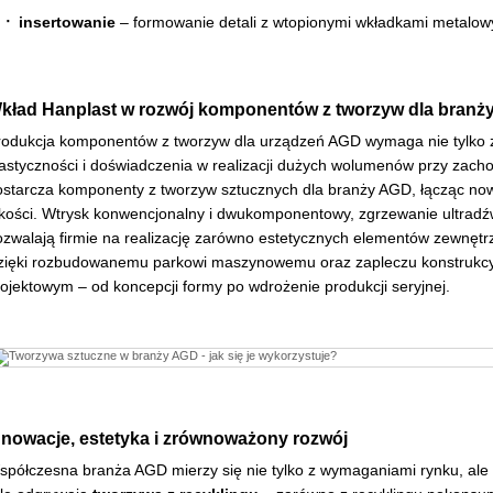
insertowanie
– formowanie detali z wtopionymi wkładkami metalowy
kład Hanplast w rozwój komponentów z tworzyw dla branż
rodukcja komponentów z tworzyw dla urządzeń AGD wymaga nie tylko 
lastyczności i doświadczenia w realizacji dużych wolumenów przy zach
ostarcza komponenty z tworzyw sztucznych dla branży AGD, łącząc now
akości. Wtrysk konwencjonalny i dwukomponentowy, zgrzewanie ultrad
ozwalają firmie na realizację zarówno estetycznych elementów zewnęt
zięki rozbudowanemu parkowi maszynowemu oraz zapleczu konstrukcyj
ojektowym – od koncepcji formy po wdrożenie produkcji seryjnej.
nnowacje, estetyka i zrównoważony rozwój
spółczesna branża AGD mierzy się nie tylko z wymaganiami rynku, ale t