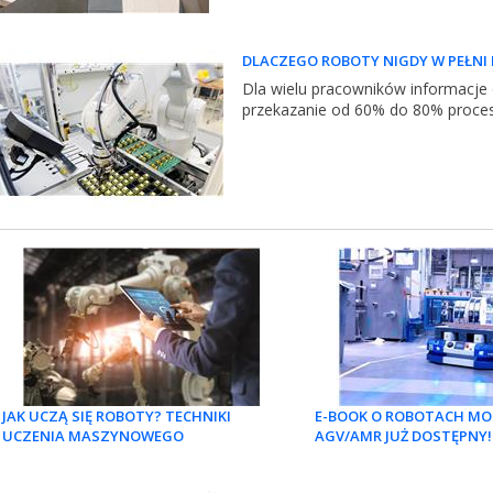
DLACZEGO ROBOTY NIGDY W PEŁNI 
Dla wielu pracowników informacje o
przekazanie od 60% do 80% proces
JAK UCZĄ SIĘ ROBOTY? TECHNIKI
E-BOOK O ROBOTACH MO
UCZENIA MASZYNOWEGO
AGV/AMR JUŻ DOSTĘPNY!