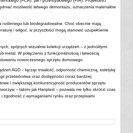
enckiego (PCR), jak i przemysłowego (PIR). Projektanci
ędniać możliwość łatwego demontażu, oznaczenia materiałów
ia roślinnego lub biodegradowalne. Choć obecnie mają
turę i wilgoć, w przyszłości mogą stanowić uzupełnienie
ych, spójnych wizualnie kolekcji urządzeń – z jednolitymi
ub metal. W połączeniu z funkcjonalnością i łatwością
jektowaniu nowoczesnego sprzętu domowego.
ządzeń AGD – łącząc trwałość, odporność chemiczną, estetykę
gii przetwórstwa oraz dostępności coraz bardziej
ktowe i zwiększają konkurencyjność producentów sprzętu
zyw – takimi jak Hanplast – pozwala nie tylko skrócić czas
ć i zgodność z wymaganiami rynku oraz przepisami