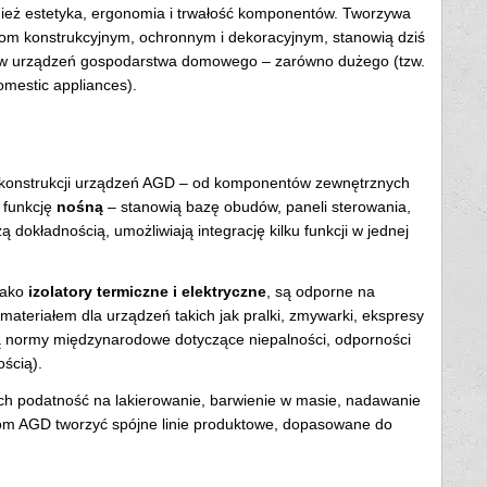
ież estetyka, ergonomia i trwałość komponentów. Tworzywa
iom konstrukcyjnym, ochronnym i dekoracyjnym, stanowią dziś
w urządzeń gospodarstwa domowego – zarówno dużego (tzw.
omestic appliances).
 konstrukcji urządzeń AGD – od komponentów zewnętrznych
 funkcję
nośną
– stanowią bazę obudów, paneli sterowania,
dokładnością, umożliwiają integrację kilku funkcji w jednej
 jako
izolatory termiczne i elektryczne
, są odporne na
materiałem dla urządzeń takich jak pralki, zmywarki, ekspresy
ją normy międzynarodowe dotyczące niepalności, odporności
ością).
Ich podatność na lakierowanie, barwienie w masie, nadawanie
ntom AGD tworzyć spójne linie produktowe, dopasowane do