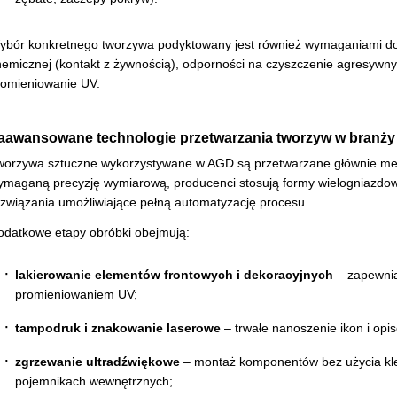
ybór konkretnego tworzywa podyktowany jest również wymaganiami dot
hemicznej (kontakt z żywnością), odporności na czyszczenie agresywny
romieniowanie UV.
aawansowane technologie przetwarzania tworzyw w branż
worzywa sztuczne wykorzystywane w AGD są przetwarzane głównie meto
ymaganą precyzję wymiarową, producenci stosują formy wielogniazdowe
ozwiązania umożliwiające pełną automatyzację procesu.
odatkowe etapy obróbki obejmują:
lakierowanie elementów frontowych i dekoracyjnych
– zapewniaj
promieniowaniem UV;
tampodruk i znakowanie laserowe
– trwałe nanoszenie ikon i opis
zgrzewanie ultradźwiękowe
– montaż komponentów bez użycia klej
pojemnikach wewnętrznych;