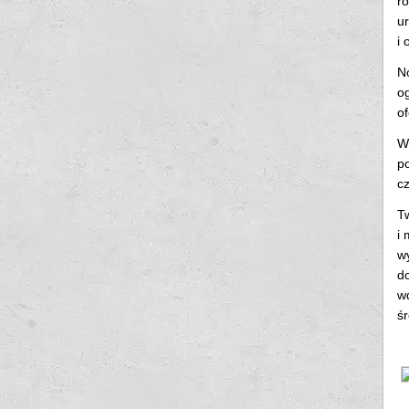
r
u
i 
N
o
o
W 
po
c
T
i 
w
d
w
ś