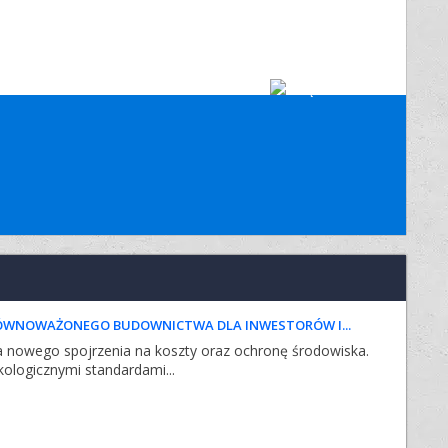
RÓWNOWAŻONEGO BUDOWNICTWA DLA INWESTORÓW I...
nowego spojrzenia na koszty oraz ochronę środowiska.
ologicznymi standardami...