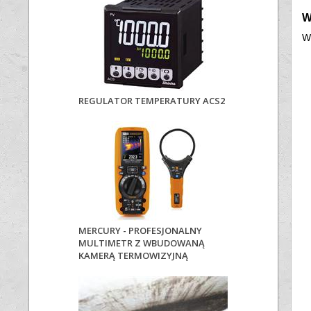
W
W
REGULATOR TEMPERATURY ACS2
MERCURY - PROFESJONALNY
MULTIMETR Z WBUDOWANĄ
KAMERĄ TERMOWIZYJNĄ