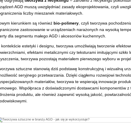
olę odgrywają
tworzywa z recyklingu
– zarówno z recyklingu pokonsum
rządzeń AGD muszą uwzględniać zasady ekoprojektowania, czyli uwzgl
ograniczenia liczby mieszanek materiałowych.
owym kierunkiem są również
bio-polimery
, czyli tworzywa pochodzen
graniczone zastosowanie w urządzeniach narażonych na wysoką tempera
ferty dla segmentu małego AGD i akcesoriów kuchennych.
kontekście estetyki i designu, tworzywa umożliwiają tworzenie efektown
wierzchniami, efektami metalicznymi czy teksturami imitującymi szkło l
zyszczenia, tworzywa pozostają materiałem pierwszego wyboru w pro
worzywa sztuczne stanowią dziś podstawę konstrukcyjną i wizualną ur
możliwość seryjnego przetwarzania. Dzięki ciągłemu rozwojowi technolo
yspecjalizowanych materiałów, tworzywa te wspierają innowacje produ
omowego. Współpraca z doświadczonymi dostawcami komponentów z twor
drożenia produktu, ale również zapewnić wysoką jakość, powtarzalnoś
rodowiskowymi.