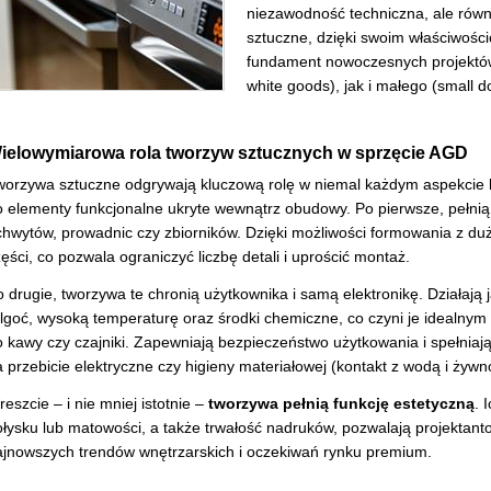
niezawodność techniczna, ale równ
sztuczne, dzięki swoim właściwośc
fundament nowoczesnych projektó
white goods), jak i małego (small d
ielowymiarowa rola tworzyw sztucznych w sprzęcie AGD
worzywa sztuczne odgrywają kluczową rolę w niemal każdym aspekcie
o elementy funkcjonalne ukryte wewnątrz obudowy. Po pierwsze, pełnią
hwytów, prowadnic czy zbiorników. Dzięki możliwości formowania z dużą 
ęści, co pozwala ograniczyć liczbę detali i uprościć montaż.
 drugie, tworzywa te chronią użytkownika i samą elektronikę. Działają
lgoć, wysoką temperaturę oraz środki chemiczne, co czyni je idealnym 
o kawy czy czajniki. Zapewniają bezpieczeństwo użytkowania i spełnia
 przebicie elektryczne czy higieny materiałowej (kontakt z wodą i żywn
eszcie – i nie mniej istotnie –
tworzywa pełnią funkcję estetyczną
. 
ołysku lub matowości, a także trwałość nadruków, pozwalają projekta
ajnowszych trendów wnętrzarskich i oczekiwań rynku premium.