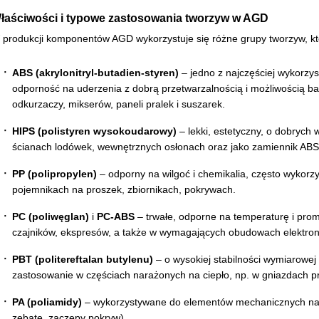
łaściwości i typowe zastosowania tworzyw w AGD
 produkcji komponentów AGD wykorzystuje się różne grupy tworzyw, któ
ABS (akrylonitryl-butadien-styren)
– jedno z najczęściej wykorz
odporność na uderzenia z dobrą przetwarzalnością i możliwością b
odkurzaczy, mikserów, paneli pralek i suszarek.
HIPS (polistyren wysokoudarowy)
– lekki, estetyczny, o dobrych
ścianach lodówek, wewnętrznych osłonach oraz jako zamiennik AB
PP (polipropylen)
– odporny na wilgoć i chemikalia, często wyko
pojemnikach na proszek, zbiornikach, pokrywach.
PC (poliwęglan)
i
PC-ABS
– trwałe, odporne na temperaturę i pro
czajników, ekspresów, a także w wymagających obudowach elektronik
PBT (politereftalan butylenu)
– o wysokiej stabilności wymiarowej 
zastosowanie w częściach narażonych na ciepło, np. w gniazdach p
PA (poliamidy)
– wykorzystywane do elementów mechanicznych naraż
zębate, zaczepy pokryw).