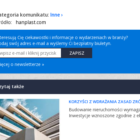
ategoria komunikatu:
Inne
ródło:
hanplast.com
nteresują Cię ciekawostki i informacje o wydarzeniach w branży?
odaj swój adres e-mail a wyślemy Ci bezpłatny biuletyn.
ięcej o newsletterze »
zytaj także
KORZYŚCI Z WDRAŻANIA ZASAD Z
Budowanie nieruchomości wymaga 
Inwestycje wznoszone zgodnie z ek