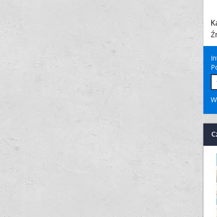
K
Ź
I
P
W
C