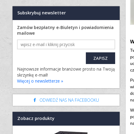
Subskrybuj newsletter
Zamów bezpłatny e-Biuletyn i powiadomienia
mailowe
W
T
p
uc
Najnowsze informacje branżowe prosto na Twoją
cz
skrzynkę e-mail!
Po
Więcej o newsletterze »
wi
d
ODWIEDŹ NAS NA FACEBOOKU
na
Wr
p
Zobacz produkty
n