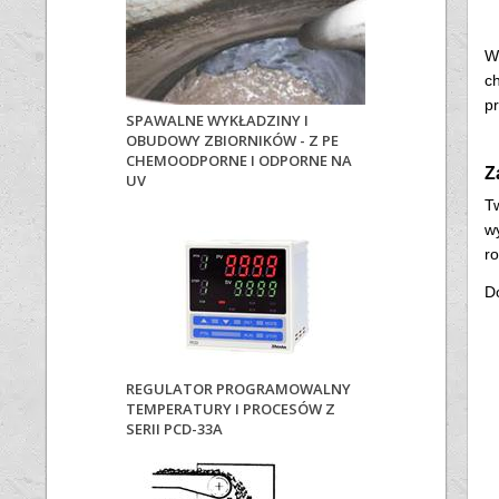
W
c
p
SPAWALNE WYKŁADZINY I
OBUDOWY ZBIORNIKÓW - Z PE
CHEMOODPORNE I ODPORNE NA
Z
UV
T
w
r
D
REGULATOR PROGRAMOWALNY
TEMPERATURY I PROCESÓW Z
SERII PCD-33A