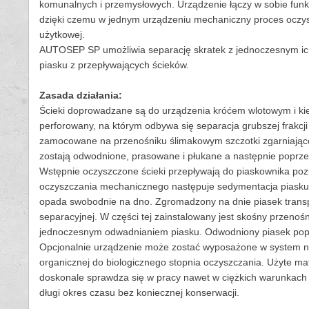
komunalnych i przemysłowych. Urządzenie łączy w sobie funkc
dzięki czemu w jednym urządzeniu mechaniczny proces oczysz
użytkowej.
AUTOSEP SP umożliwia separację skratek z jednoczesnym ich
piasku z przepływających ścieków.
Zasada działania:
Ścieki doprowadzane są do urządzenia króćem wlotowym i ki
perforowany, na którym odbywa się separacja grubszej frakcji
zamocowane na przenośniku ślimakowym szczotki zgarniające
zostają odwodnione, prasowane i płukane a następnie poprzez
Wstępnie oczyszczone ścieki przepływają do piaskownika po
oczyszczania mechanicznego następuje sedymentacja piasku i
opada swobodnie na dno. Zgromadzony na dnie piasek transpo
separacyjnej. W części tej zainstalowany jest skośny przenoś
jednoczesnym odwadnianiem piasku. Odwodniony piasek poprz
Opcjonalnie urządzenie może zostać wyposażone w system n
organicznej do biologicznego stopnia oczyszczania. Użyte mat
doskonale sprawdza się w pracy nawet w ciężkich warunkach
długi okres czasu bez koniecznej konserwacji.