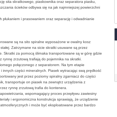
ję sita skratkowego, piaskownika oraz separatora piasku,
czania ścieków odbywa się na jak najmniejszej powierzchni
 płukaniem i prasowaniem oraz separację i odwadnianie
erowane są na sito spiralne wyposażone w owalny kosz
 stałej. Zatrzymane na sicie skratki usuwane są przez
. Skratki za pomocą ślimaka transportowane są w górę gdzie
 rynnę zrzutową trafiają do pojemnika na skratki.
ziomego połączonego z separatorem. Na tym etapie
 innych części mineralnych. Piasek wytracając swą prędkość
rtowany jest przez poziomy spiralny zgarniacz do części
nik, transportuje on piasek na zewnątrz urządzenia z
ez rynnę zrzutową trafia do kontenera.
apowietrzania, wspomagający proces przepływu zawiesiny
eriały i ergonomiczna konstrukcja sprawiają, że urządzenie
 atmosferycznych i może być eksploatowane przez bardzo