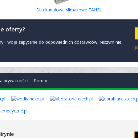
Sito kanałowe ślimakowe TAHEL
e oferty?
zymy Twoje zapytanie do odpowiednich dostawców. Niczym nie
J
ka prywatności
Pomoc
. Wszelkie prawa zastrzeżone. Ver. 1.78.0.8114
trynie