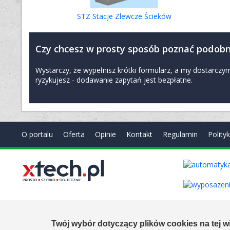
STZ Stacje Zlewcze Ścieków
Czy chcesz w prosty sposób poznać podobn
Wystarczy, że wypełnisz krótki formularz, a my dostarc
ryzykujesz - dodawanie zapytań jest bezpłatne.
O portalu
Oferta
Opinie
Kontakt
Regulamin
Polity
Copyright © 2000-2026 by
xtech.pl
Serwisy branżowe Sp. z o.o
Created by:
it.xtech.pl - Software House dla MŚP
Twój wybór dotyczący plików cookies na tej wi