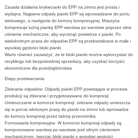
Zasada działania brykieciarki do EPP na zimno jest prosta i
wydajna. Najpierw odpady pianki EPP są wprowadzane do portu
wlotowego, a następnie do komory kompresyjnej. Maszyna
kompresuje luźną piankę EPP warstwa po warstwie poprzez silne
ciśnienie mechaniczne, aby wycisnąć powietrze z pianki. Po
wielokrotnym prasa do odpadów EPP są przekształcane w małe i
wysokiej gęstości bloki pianki.
Warto również zauważyć, że te bloki pianki można wykorzystać do
recyklingu lub bezpośredniej sprzedaży, aby uzyskać korzyści
ekonomiczne dla przedsiębiorstwa.
Etapy przetwarzania
Zbieranie odpadów: Odpady pianki EPP powstające w procesie
produkcji są zbierane i przygotowywane do kompresji.
Umieszczanie w komorze kompresji: zebrane odpady umieszcza
się w porcie wlotowym prasy do pianki na zimno lub wprowadza
do komory kompresji przez taśmę przenośnika.
Formowanie kompresyjne: W komorze kompresji odpady są
kompresowane warstwa po warstwie pod silnym ciśnieniem
mechanicznym, tworząc bloki pianki o wysokiej gęstości.