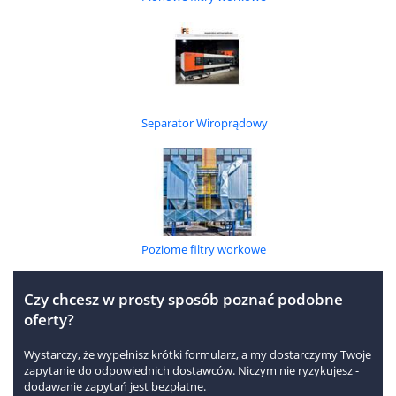
Separator Wiroprądowy
Poziome filtry workowe
Czy chcesz w prosty sposób poznać podobne
oferty?
Wystarczy, że wypełnisz krótki formularz, a my dostarczymy Twoje
zapytanie do odpowiednich dostawców. Niczym nie ryzykujesz -
dodawanie zapytań jest bezpłatne.