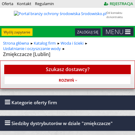
Oferta
Kontakt
Regulamin
REJESTRACJA
Od kontaktu
do kontraktu
MENU
Wyślij zapytanie
ZALOGUJ SIĘ
Strona główna
Katalog firm
Woda i ścieki
Uzdatnianie i oczyszczanie wody
Zmiękczacze [Lublin]
Szukasz dostawcy?
Usługa jest bezpłatna
Kategorie oferty firm
Siedziby dystrybutorów w dziale "zmiękczacze"