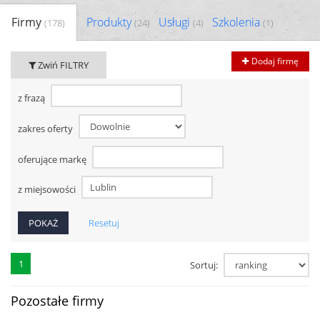
Firmy
Produkty
Usługi
Szkolenia
(178)
(24)
(4)
(1)
Dodaj firmę
Zwiń FILTRY
z frazą
zakres oferty
oferujące markę
z miejsowości
Resetuj
1
Sortuj:
Pozostałe firmy