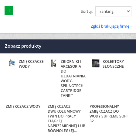
1
Sortuj:
Zgłoś brakującą firmę
Zobacz produkty
ZMIĘKCZACZE
ZBIORNIKI I
KOLEKTORY
WODY
AKCESORIA
SŁONECZNE
DO
UZDATNIANIA
WODY-
SPRINGTECH
CARTRIDGE
TANK™
ZMIEKCZACZ WODY
ZMIĘKCZACZ
PROFESJONALNY
DWUKOLUMNOWY
ZMIĘKCZACZ DO
TWIN DO PRACY
WODY SUPREME SOFT
CIĄGŁEJ
32
NAPRZEMIENNEJ LUB
RÓWNOLEGŁEJ...