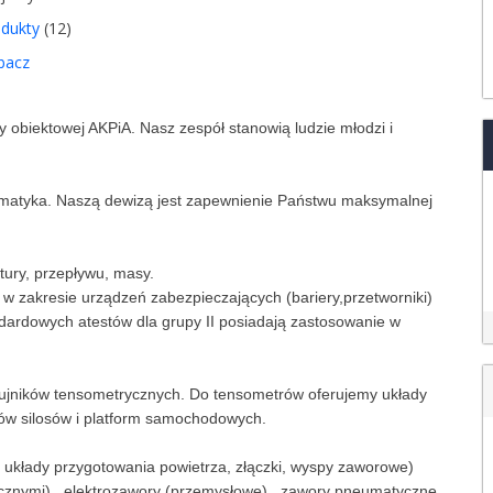
odukty
(12)
bacz
y obiektowej AKPiA. Nasz zespół stanowią ludzie młodzi i
tomatyka. Naszą dewizą jest zapewnienie Państwu maksymalnej
tury, przepływu, masy.
w zakresie urządzeń zabezpieczających (bariery,przetworniki)
ardowych atestów dla grupy II posiadają zastosowanie w
ujników tensometrycznych. Do tensometrów oferujemy układy
w silosów i platform samochodowych.
, układy przygotowania powietrza, złączki, wyspy zaworowe)
cznymi) , elektrozawory (przemysłowe) , zawory pneumatyczne