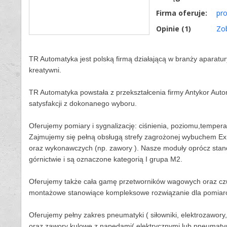
Firma oferuje:
pr
Opinie (
1
)
Zo
TR Automatyka jest polską firmą działającą w branży aparatur
kreatywni.
TR Automatyka powstała z przekształcenia firmy Antykor Au
satysfakcji z dokonanego wyboru.
Oferujemy pomiary i sygnalizację: ciśnienia, poziomu,tempera
Zajmujemy się pełną obsługą strefy zagrożonej wybuchem Ex 
oraz wykonawczych (np. zawory ). Nasze moduły oprócz stand
górnictwie i są oznaczone kategorią I grupa M2.
Oferujemy także cała gamę przetworników wagowych oraz cz
montażowe stanowiące kompleksowe rozwiązanie dla pomiaró
Oferujemy pełny zakres pneumatyki ( siłowniki, elektrozawory
oraz zawory kulowe z napędami( elektrycznymi lub pneumaty