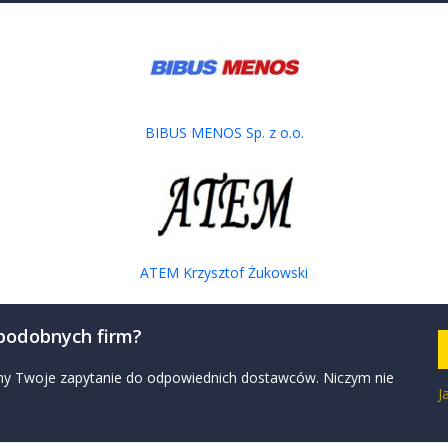
wej montowany bezpośrednio na przetworniku
i dwuprzewodowej montowany bezpośrednio na przetworniku
żu bezpośredniego na przetworniku Dane techniczne: - Sygnał
BIBUS MENOS Sp. z o.o.
czem LCD dla przemysłu spożywczego i
a z wyświetlaczem LCD dla przemysłu spożywczego i
ATEM Krzysztof Żukowski
maceutyczny Dane techniczne: - Zakres pomiarowy: Od
 podobnych firm?
zymy Twoje zapytanie do odpowiednich dostawców. Niczym nie
J
A-niskich wartości różnicy ciśnień typu Magnehelic®