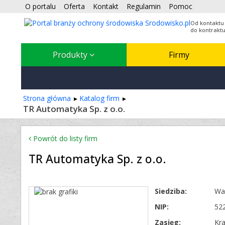
O portalu
Oferta
Kontakt
Regulamin
Pomoc
Od kontaktu
do kontrakt
Produkty
Firmy
Strona główna
Katalog firm
TR Automatyka Sp. z o.o.
Powrót do listy firm
TR Automatyka Sp. z o.o.
Siedziba:
Wa
NIP:
52
Zasięg:
Kr