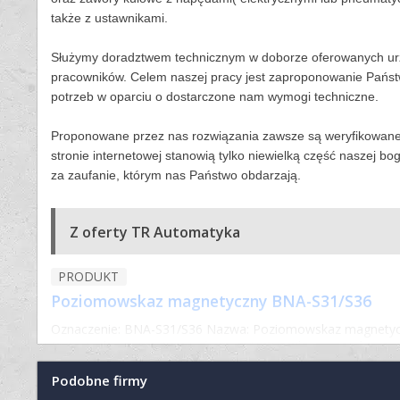
także z ustawnikami.
Służymy doradztwem technicznym w doborze oferowanych ur
pracowników. Celem naszej pracy jest zaproponowanie Pańs
potrzeb w oparciu o dostarczone nam wymogi techniczne.
Proponowane przez nas rozwiązania zawsze są weryfikowane 
stronie internetowej stanowią tylko niewielką część naszej b
za zaufanie, którym nas Państwo obdarzają.
Z oferty TR Automatyka
PRODUKT
Poziomowskaz magnetyczny BNA-S31/S36
Oznaczenie: BNA-S31/S36 Nazwa: Poziomowskaz magnetyczn
Dane techniczne: - Max. ciśnienie: 16 Bar (dostępne również
Podobne firmy