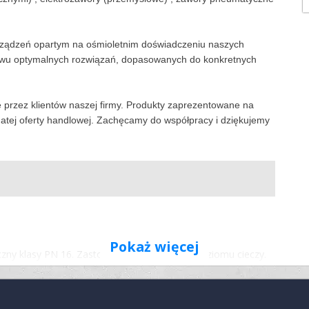
ządzeń opartym na ośmioletnim doświadczeniu naszych
twu optymalnych rozwiązań, dopasowanych do konkretnych
przez klientów naszej firmy. Produkty zaprezentowane na
ogatej oferty handlowej. Zachęcamy do współpracy i dziękujemy
Pokaż więcej
y klasy PN 16. Zastosowanie: Wskazanie poziomu cieczy.
 wyższe ciśnienia) - Max. temperatura: 350°C - Rozstaw...