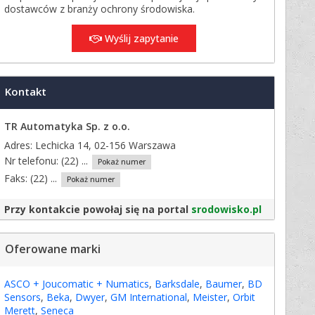
dostawców z branży ochrony środowiska.
Wyślij zapytanie
Kontakt
TR Automatyka Sp. z o.o.
Adres: Lechicka 14, 02-156 Warszawa
Nr telefonu:
(22) ...
Pokaż numer
Faks:
(22) ...
Pokaż numer
Przy kontakcie powołaj się na portal
srodowisko.pl
Oferowane marki
ASCO + Joucomatic + Numatics
,
Barksdale
,
Baumer
,
BD
Sensors
,
Beka
,
Dwyer
,
GM International
,
Meister
,
Orbit
Merett
,
Seneca