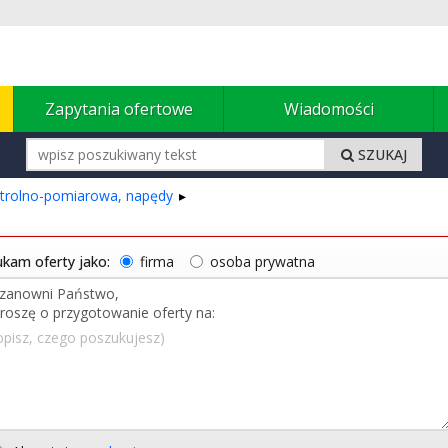
u
Zapytania ofertowe
Wiadomości
SZUKAJ
ntrolno-pomiarowa, napędy
kam oferty jako:
firma
osoba prywatna
opisz, czego poszukujesz)