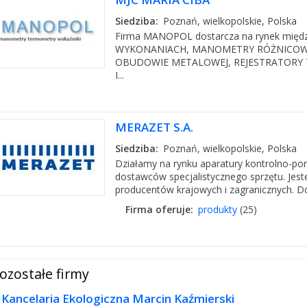
Siedziba:
Poznań, wielkopolskie, Polska
Firma MANOPOL dostarcza na rynek międ
WYKONANIACH, MANOMETRY RÓŻNICOW
OBUDOWIE METALOWEJ, REJESTRATORY 
I...
MERAZET S.A.
Siedziba:
Poznań, wielkopolskie, Polska
Działamy na rynku aparatury kontrolno-p
dostawców specjalistycznego sprzętu. J
producentów krajowych i zagranicznych. Do
Firma oferuje:
produkty
(25)
ozostałe firmy
Kancelaria Ekologiczna Marcin Kaźmierski