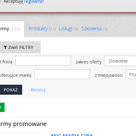
Akceptuję
regulamin
irmy
Produkty
Usługi
Szkolenia
(171)
(51)
(3)
(1)
Zwiń FILTRY
z frazą
zakres oferty
oferujące markę
z miejsowości
Resetuj
1
irmy promowane
MJC MARIA CIBA