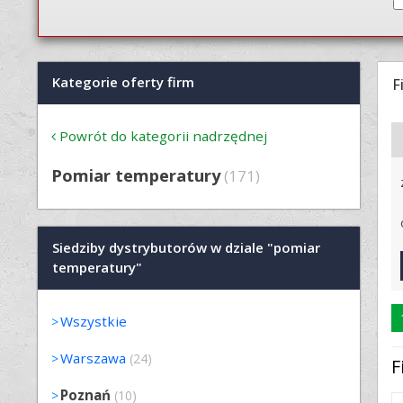
Kategorie oferty firm
F
Powrót do kategorii nadrzędnej
Pomiar temperatury
(171)
Siedziby dystrybutorów w dziale "pomiar
temperatury"
Wszystkie
Warszawa
(24)
F
Poznań
(10)