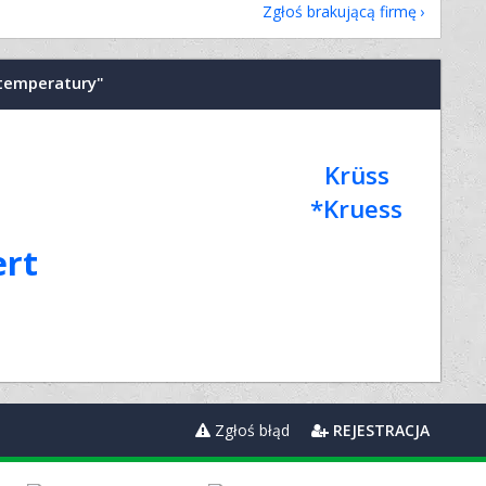
Zgłoś brakującą firmę
 temperatury"
Krüss
*Kruess
ert
Zgłoś błąd
REJESTRACJA