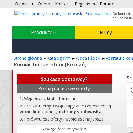
O portalu
Oferta
Kontakt
Regulamin
Pomoc
Od kontaktu
do kontrakt
Produkty
Firmy
Strona główna
Katalog firm
Woda i ścieki
Aparatura ko
Pomiar temperatury [Poznań]
Szu
Szukasz dostawcy?
Poznaj najlepsze oferty
Wypełniasz krótki formularz
(
Przekazujemy Twoje zapytanie odpowiedniej
grupie firm z branży
ochrony środowiska
Porównujesz oferty i wybierasz najlepszą
Usługa jest bezpłatna