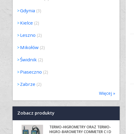
Gdynia
(3)
Kielce
(2)
Leszno
(2)
Mikołów
(2)
Świdnik
(2)
Piaseczno
(2)
Zabrze
(2)
Więcej »
Zobacz produkty
TERMO-HIGROMETRY ORAZ TERMO-
HIGRO-BAROMETRY COMMETER C I D