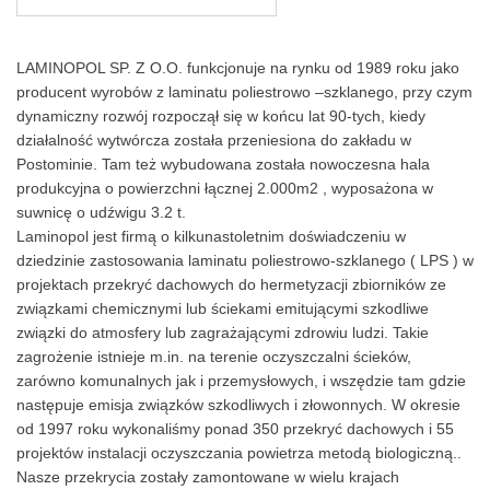
LAMINOPOL SP. Z O.O. funkcjonuje na rynku od 1989 roku jako
producent wyrobów z laminatu poliestrowo –szklanego, przy czym
dynamiczny rozwój rozpoczął się w końcu lat 90-tych, kiedy
działalność wytwórcza została przeniesiona do zakładu w
Postominie. Tam też wybudowana została nowoczesna hala
produkcyjna o powierzchni łącznej 2.000m2 , wyposażona w
suwnicę o udźwigu 3.2 t.
Laminopol jest firmą o kilkunastoletnim doświadczeniu w
dziedzinie zastosowania laminatu poliestrowo-szklanego ( LPS ) w
projektach przekryć dachowych do hermetyzacji zbiorników ze
związkami chemicznymi lub ściekami emitującymi szkodliwe
związki do atmosfery lub zagrażającymi zdrowiu ludzi. Takie
zagrożenie istnieje m.in. na terenie oczyszczalni ścieków,
zarówno komunalnych jak i przemysłowych, i wszędzie tam gdzie
następuje emisja związków szkodliwych i złowonnych. W okresie
od 1997 roku wykonaliśmy ponad 350 przekryć dachowych i 55
projektów instalacji oczyszczania powietrza metodą biologiczną..
Nasze przekrycia zostały zamontowane w wielu krajach