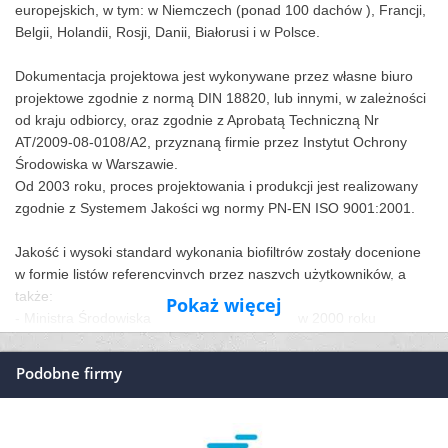
europejskich, w tym: w Niemczech (ponad 100 dachów ), Francji,
Belgii, Holandii, Rosji, Danii, Białorusi i w Polsce.
Dokumentacja projektowa jest wykonywane przez własne biuro
projektowe zgodnie z normą DIN 18820, lub innymi, w zależności
od kraju odbiorcy, oraz zgodnie z Aprobatą Techniczną Nr
AT/2009-08-0108/A2, przyznaną firmie przez Instytut Ochrony
Środowiska w Warszawie.
Od 2003 roku, proces projektowania i produkcji jest realizowany
zgodnie z Systemem Jakości wg normy PN-EN ISO 9001:2001.
Jakość i wysoki standard wykonania biofiltrów zostały docenione
w formie listów referencyjnych przez naszych użytkowników, a
także:
Pokaż więcej
- Ministra Środowiska – Dyplomem Nagrodą w 2000 roku
- Ministra Środowiska – wyróżnieniem w konkursie Lider Polskiej
Ekologii w 2001
Podobne firmy
roku
- Prezesa Zarządu MTP – Złotym Medalem MTP podczas
POLEKO 2003