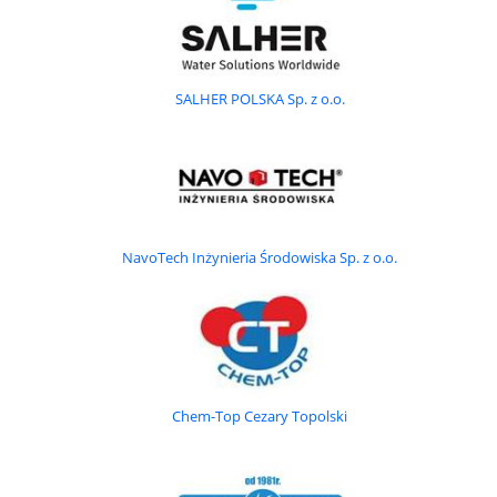
- Prezesa Zarządu NFOŚiGW – Nagrodą w konkursie za
najlepszy wyrób lub
wdrożone rozwiązanie technologiczne podczas POLEKO 2004
SALHER POLSKA Sp. z o.o.
Do szczególnych osiągnięcia zaliczamy:
• przekrycia obrotowe dla odbiorców z Francji o średnicy do 19.70
m
• przekrycie gazoszczelne zbiornika z biomasą o średnicy 22 m w
zakładzie produkującym biogaz w Danii
• przekrycie dwóch zagęszczaczy o Ø 33,85 m kopułą samonośną
dla COŚ dla miasta Poznania
NavoTech Inżynieria Środowiska Sp. z o.o.
• przekrycie zbiorników z wodą pitną dla stacji uzdatniania wody w
Gliwicach - 4 kopuły na zbiorniki stalowe o średnicy 19 m ( atest
PZH )
• przekrycia zbiorników ze związkami węglowodorowymi dla OŚ w
PKN Orlen w strefie zagrożenia wybuchem Z0
• dachy pływające o powierzchni ok. 1800 m2 dla koncernu Exxon
Chem-Top Cezary Topolski
we Francji
• przekrycia zbiorników o łącznej powierzchni ok. 5 tyś. m2 dla OŚ
Warszawa Południe
• przekrycia obrotowe osadników wstępnych na terenie OŚ w