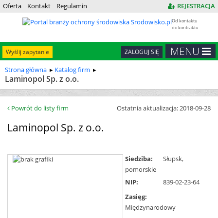
Oferta
Kontakt
Regulamin
REJESTRACJA
Od kontaktu
do kontraktu
MENU
Wyślij zapytanie
ZALOGUJ SIĘ
Strona główna
Katalog firm
Laminopol Sp. z o.o.
Powrót do listy firm
Ostatnia aktualizacja: 2018-09-28
Laminopol Sp. z o.o.
Siedziba:
Słupsk,
pomorskie
NIP:
839-02-23-64
Zasięg:
Międzynarodowy