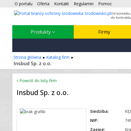
O portalu
Oferta
Kontakt
Regulamin
Pomoc
Od kontaktu
do kontrakt
Produkty
Firmy
Strona główna
Katalog firm
Insbud Sp. z o.o.
Powrót do listy firm
Insbud Sp. z o.o.
Siedziba:
KĘ
NIP:
74
Zasięg:
Kr