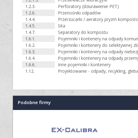
1.2.3.
Perforatory (dziurawienie PET)
1.2.6.
Przenośniki odpadów
1.4.4.
Przerzucarki / aeratory pryzm kompost
1.4.5.
Sita
1.4.7.
Separatory do kompostu
1.6.1.
Pojemniki i kontenery na odpady komun
1.6.2.
Pojemniki i kontenery do selektywnej zb
1.6.3.
Pojemniki i kontenery na odpady niebez
1.6.4.
Pojemniki i kontenery na odpady prze
1.6.6.
Inne pojemniki i kontenery
1.12.
Projektowanie - odpady, recykling, gleb
Podobne firmy