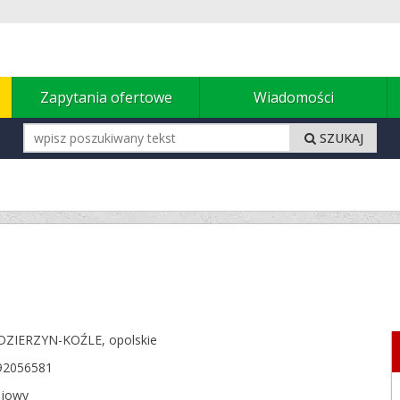
u
Zapytania ofertowe
Wiadomości
SZUKAJ
DZIERZYN-KOŹLE,
opolskie
92056581
ajowy