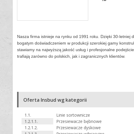
Nasza firma istnieje na rynku od 1991 roku. Dzięki 30-letniej
bogatym doświadczeniem w produkcji szerokiej gamy konstruk
stawiamy na najwyższą jakość usług i profesjonalne podejś
trafiają zarówno do polskich, jak i zagranicznych klientów.
Oferta Insbud wg kategorii
1.1.
Linie sortownicze
1.2.1.1.
Przesiewacze bębnowe
1.2.1.2.
Przesiewacze dyskowe
1.2.1.3.
Przesiewacze wibracyjne