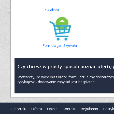
EX-Calibra
Formula Jan Szywała
Czy chcesz w prosty sposób poznać ofertę
Wystarczy, że wypełnisz krótki formularz, a my dostarc
ryzykujesz - dodawanie zapytań jest bezpłatne.
O portalu
Oferta
Opinie
Kontakt
Regulamin
Polity