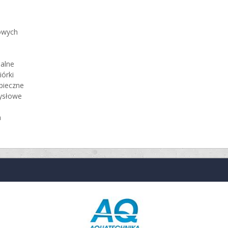
owych
alne
iórki
pieczne
mysłowe
a