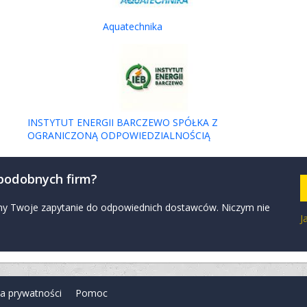
Aquatechnika
INSTYTUT ENERGII BARCZEWO SPÓŁKA Z
OGRANICZONĄ ODPOWIEDZIALNOŚCIĄ
 podobnych firm?
zymy Twoje zapytanie do odpowiednich dostawców. Niczym nie
J
ka prywatności
Pomoc